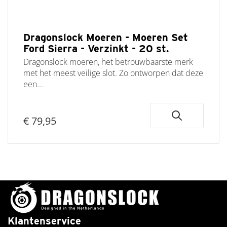
Sorento
Cross
MERCEDES
Wielbouten
Wielbouten
Jetta vanaf
vanaf 2001
Wielmoeren
Wielbouten
Santa
Soul
Zoe
MINI
8 Series
E Class
01/2000
Wielbouten
Focus vanaf
Quattro
Fe
Sportage
MITSUBISHI
vanaf 2018
Avantgarde
Wielbouten
Panda
01/2014
Wielbouten
Tucson
Stinger
Dragonslock Moeren - Moeren Set
NISSAN
Wielbouten
tot 2004
Maggiolino
vanaf 2003
Wielmoeren
Q2 vanaf
Terracan
Ford Sierra - Verzinkt - 20 st.
Stonic
i3 2013-
OPEL
Wielbouten
vanaf
Wielbouten
Ford
2008
Trajet
Venga
Dragonslock moeren, het betrouwbaarste merk
2022
PEUGEOT
EQA-Class
01/2000
Palio vanaf
Mondeo
Wielbouten
tot
XCeed
met het meest veilige slot. Zo ontworpen dat deze
Wielbouten
vanaf 2021
PORSCHE
Wielbouten
2001
vanaf
Q8 / Q8 E-
2000
een...
i4 vanaf
Wielbouten
Passat
RENAULT
01/2014
Wielbouten
tron vanaf
Veloster
2021
EQB-Class
vanaf
SAAB
Punto 2001
Wielmoeren
2018
X2
Wielbouten
vanaf 2021
01/2000
- 2012
Focus
SEAT
Wielbouten
Pony
iX1 (U1X)
€ 79,95
Wielbouten
Wielbouten
Multispace
Wielbouten
SKODA
RS3
XG
vanaf 2022
EQC-Class
Passat
Qubo vanaf
Wielbouten
SMART
Wielbouten
vanaf
Wielbouten
vanaf 2019
vanaf
2003
Fusion
SSANGYONG
RS4
2000
X1(F48)
Saloon
Wielbouten
Wielbouten
Wielmoeren
SUBARU
Wielbouten
i10
vanaf 2015
01/2000
EQE-Class
Stilo vanaf
Granada
SUZUKI
RS6
i20
Gratis verzending vanaf €55,-
Wielbouten
vanaf 2021
Wielbouten
SW 2001
Wielbouten
TESLA
Wielbouten
i30
X1(U11)
Passat
Wielbouten
Wielbouten
Ka 01/2009
R8
TOYOTA
i40
vanaf 2022
vanaf
EQS-Class
Tipo vanaf
- 09/2016
Wielbouten
VOLKSWAGEN
iX20
Wielbouten
Coupé
vanaf 2023
2015
Wielmoeren
S3
VOLVO
iX35
Klantenservice
X2 2014-
01/2000
Wielbouten
Ka tot
Wielbouten