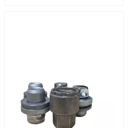
Sorento
Cross
MERCEDES
Wielbouten
Wielbouten
Jetta vanaf
vanaf 2001
Wielmoeren
Wielbouten
Santa
Soul
Zoe
MINI
8 Series
E Class
01/2000
Wielbouten
Focus vanaf
Quattro
Fe
Sportage
MITSUBISHI
vanaf 2018
Avantgarde
Wielbouten
Panda
01/2014
Wielbouten
Tucson
Stinger
NISSAN
Wielbouten
tot 2004
Maggiolino
vanaf 2003
Wielmoeren
Q2 vanaf
Terracan
Stonic
i3 2013-
OPEL
Wielbouten
vanaf
Wielbouten
Ford
2008
Trajet
Venga
2022
PEUGEOT
EQA-Class
01/2000
Palio vanaf
Mondeo
Wielbouten
tot
XCeed
Wielbouten
vanaf 2021
PORSCHE
Wielbouten
2001
vanaf
Q8 / Q8 E-
2000
i4 vanaf
Wielbouten
Passat
RENAULT
01/2014
Wielbouten
tron vanaf
Veloster
2021
EQB-Class
vanaf
SAAB
Punto 2001
Wielmoeren
2018
X2
Wielbouten
vanaf 2021
01/2000
- 2012
Focus
SEAT
Wielbouten
Pony
iX1 (U1X)
Wielbouten
Wielbouten
Multispace
Wielbouten
SKODA
RS3
XG
vanaf 2022
EQC-Class
Passat
Qubo vanaf
Wielbouten
SMART
Wielbouten
vanaf
Wielbouten
vanaf 2019
vanaf
2003
Fusion
SSANGYONG
RS4
2000
X1(F48)
Saloon
Wielbouten
Wielbouten
Wielmoeren
SUBARU
Wielbouten
i10
vanaf 2015
01/2000
EQE-Class
Stilo vanaf
Granada
SUZUKI
RS6
i20
Wielbouten
vanaf 2021
Wielbouten
SW 2001
Wielbouten
TESLA
Wielbouten
i30
X1(U11)
Passat
Wielbouten
Wielbouten
Ka 01/2009
R8
TOYOTA
i40
vanaf 2022
vanaf
EQS-Class
Tipo vanaf
- 09/2016
Wielbouten
VOLKSWAGEN
iX20
Wielbouten
Coupé
vanaf 2023
2015
Wielmoeren
S3
VOLVO
iX35
X2 2014-
01/2000
Wielbouten
Ka tot
Wielbouten