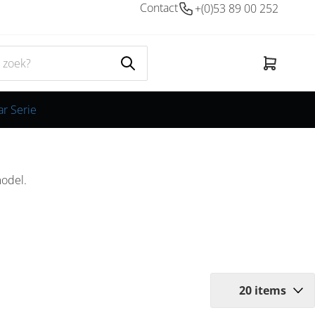
Contact
+(0)53 89 00 252
ar Serie
model.