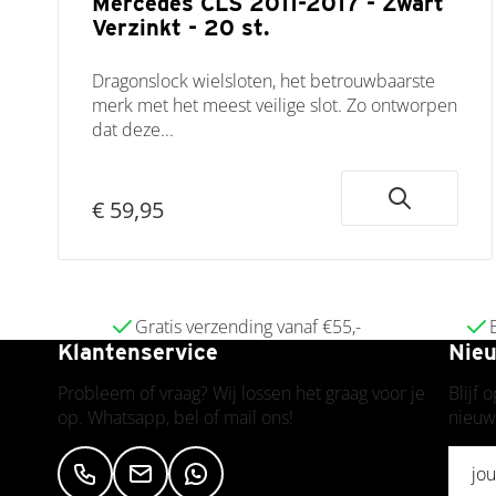
Mercedes CLS 2011-2017 - Zwart
Verzinkt - 20 st.
Dragonslock wielsloten, het betrouwbaarste
merk met het meest veilige slot. Zo ontworpen
dat deze...
€ 59,95
Gratis verzending vanaf €55,-
Klantenservice
Nieu
Probleem of vraag? Wij lossen het graag voor je
Blijf 
op. Whatsapp, bel of mail ons!
nieuw