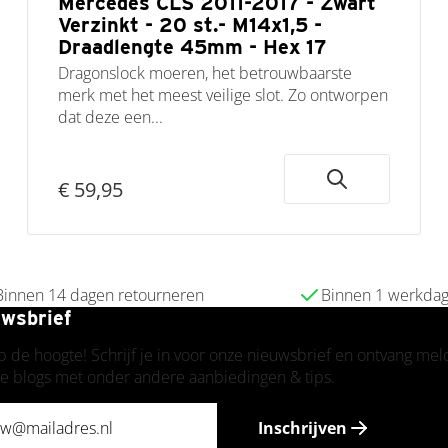
Mercedes CLS 2011-2017 - Zwart
Verzinkt - 20 st.- M14x1,5 -
Draadlengte 45mm - Hex 17
Dragonslock moeren, het betrouwbaarste
merk met het meest veilige slot. Zo ontworpen
dat deze een...
€ 59,95
Binnen 14 dagen retourneren
Binnen 1 werkda
wsbrief
op de hoogte! Schrijf je in voor onze nieuwsbrief en ontvang me
e blogs met onder andere aanbiedingen & tips.
Inschrijven