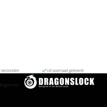
g verzonden
Uit voorraad geleverd
ldingen voor