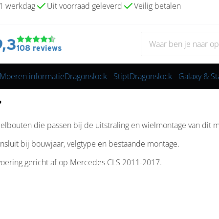
 1 werkdag
Uit voorraad geleverd
Veilig betalen
9,3
108 reviews
Moeren informatie
Dragonslock - Stipt
Dragonslock - Galaxy & St
7
bouten die passen bij de uitstraling en wielmontage van dit 
nsluit bij bouwjaar, velgtype en bestaande montage.
voering gericht af op Mercedes CLS 2011-2017.