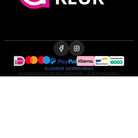
iX55
2017
Wielbouten
G Class tot
12/2008
S4
Wielbouten
Phateon
1985
Wielmoeren
Wielbouten
X2 (F39)
vanaf
Wielbouten
Ka Vanaf
S5
2018-2023
01/2000
GL vanaf
10/2016
Wielbouten
Wielbouten
Wielbouten
06/2006
Wielmoeren
S6
X3 vanaf
Polo vanaf
Wielbouten
Ka + / Ka
Wielbouten
10/2009
01/2000
GLA 2014-
Active vanaf
S8
Wielbouten
Wielbouten
2020
10/2016
Wielbouten
X4 vanaf
Scirocco
Wielbouten
Wielmoeren
TT
2014
vanaf
GLB Class
Kuga tot
Wielbouten
ALGEMENE VOORWAARDEN
01/2000
Wielbouten
vanaf 2020
12/2013
ALLE BEDRAGEN ZIJN INCLUSIEF BTW -
© 2026 FARADBOX
80
X5 vanaf
Wielbouten
Wielbouten
Wielmoeren
Wielbouten
03/2007
Touran
M Class
Kuga vanaf
90
vanaf 2007
Wielbouten
Wielbouten
01/2014-
Wielbouten
X5
Wielbouten
R Class
2020
100
03/2007-
Tiguan
Wielbouten
Wielmoeren
Wielbouten
2018
vanaf
S Class tot
Kuga vanaf
200
01/2000
Wielbouten
2000
2020
Wielbouten
X6
Wielbouten
Wielbouten
Wielmoeren
Cabrio
10/2009-
Taigo vanaf
S Class
Mondeo
Wielbouten